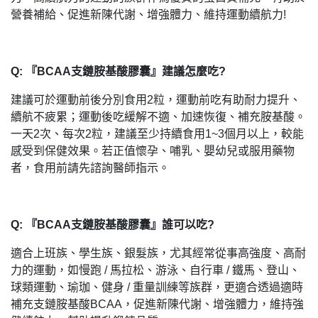
營養補給、促進新陳代謝、增強體力、維持運動續航力!
Q: 『BCAA支鏈胺基酸膠囊』建議怎麼吃?
建議可於運動前後分別食用2粒，運動前吃有助耐力提升、
續航不疲累；運動後吃緩解不適、加速恢復、補充胺基酸。
一天2次、每次2粒，建議至少持續食用1~3個月以上，較能
感受到保健效果。若正值懷孕、哺乳、嬰幼兒或服用藥物
者，食用前請先諮詢醫師指示。
Q: 『BCAA支鏈胺基酸膠囊』誰可以吃?
適合上班族、學生族、銀髮族，尤其經常從事高強度、高耐
力的運動，如慢跑 / 馬拉松、游泳、自行車 / 鐵馬、登山、
球類運動、瑜珈、健身 / 重量訓練等族群，更適合透過適時
補充支鏈胺基酸BCAA，促進新陳代謝、增強體力，維持強