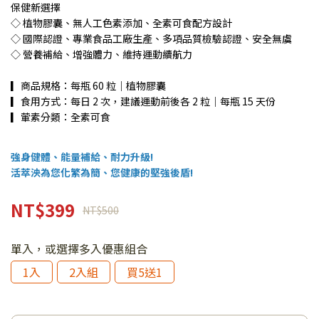
保健新選擇
◇ 植物膠囊、無人工色素添加、全素可食配方設計
◇ 國際認證、專業食品工廠生產、多項品質檢驗認證、安全無虞
◇ 營養補給、增強體力、維持運動續航力
▎商品規格：每瓶 60 粒｜植物膠囊
▎食用方式：每日 2 次，建議運動前後各 2 粒｜每瓶 15 天份
▎葷素分類：全素可食
強身健體、能量補給、耐力升級!
活萃泱為您化繁為簡、您健康的堅強後盾!
NT$399
NT$500
單入，或選擇多入優惠組合
1入
2入組
買5送1