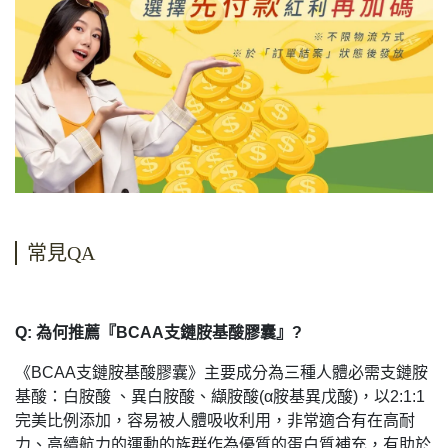
常見QA
Q: 為何推薦『BCAA支鏈胺基酸膠囊』?
《BCAA支鏈胺基酸膠囊》主要成分為三種人體必需支鏈胺
基酸：白胺酸 、異白胺酸、纈胺酸(α胺基異戊酸)，以2:1:1
完美比例添加，容易被人體吸收利用，非常適合有在高耐
力、高續航力的運動的族群作為優質的蛋白質補充，有助於