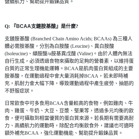
健續航力、幫助提升鍛鍊品質。
Q:
『BCAA支鏈胺基酸』
是什麼?
支鏈胺基酸 (Branched Chain Amino Acids; BCAAs) 為三種人
體必需胺基酸，分別為白胺酸 (Leucine)、異白胺酸
(Isoleucine)、纈胺酸/α胺基異戊酸 (Valine)。由於人體內無法
自行生成，必須透過食物來攝取的足夠的營養素，以維持蛋
白質的正常生理機能運轉。BCAA是肌肉蛋白質組成的主要
胺基酸，在運動過程中會大量消耗掉BCAA，若未即時補
充，肌耐力會大幅下降，導致運動過程中產生疲勞、抽筋的
不舒服症狀。
日常飲食中可多食用BCAA含量較高的食物，例如雞肉、牛
肉、雞蛋、牛奶、大豆、豆漿、堅果等，透過多元均衡的飲
食，便可攝取到相當優質的蛋白質來源。若長期有需要高耐
力、高續航力的運動時，除配合均衡飲食外，建議也可適時
額外補充BCAA，強化運動機能、幫助提升鍛鍊品質。