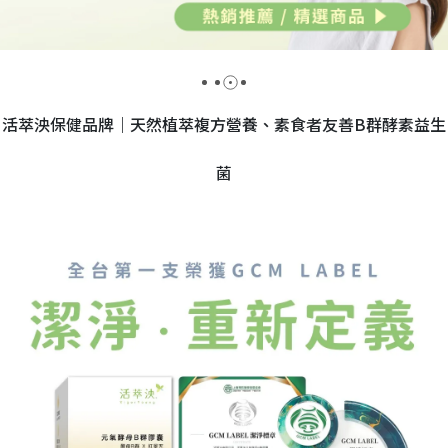
活萃泱保健品牌｜天然植萃複方營養、素食者友善B群酵素益生
菌