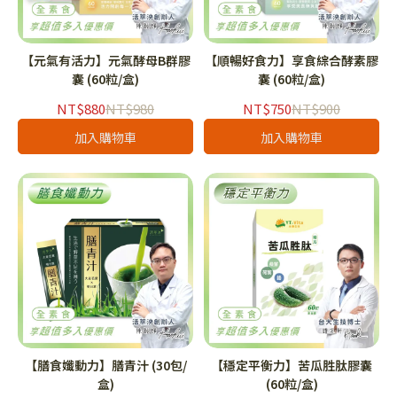
【元氣有活力】元氣酵母B群膠
【順暢好食力】享食綜合酵素膠
囊 (60粒/盒)
囊 (60粒/盒)
NT$880
NT$980
NT$750
NT$900
加入購物車
加入購物車
【膳食孅動力】膳青汁 (30包/
【穩定平衡力】苦瓜胜肽膠囊
盒)
(60粒/盒)