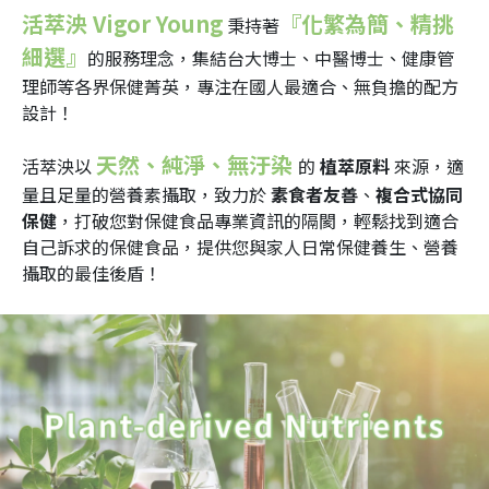
活萃泱 Vigor Young
『化繁為簡、精挑
秉持著
細選』
的服務理念，集結台大博士、中醫博士、健康管
理師等各界保健菁英，專注在國人最適合、無負擔的配方
設計！
天然、純淨、無汙染 
活萃泱以 
的 
植萃原料 
來源，適
量且足量的營養素攝取，致力於 
素食者友善
、
複合式協同
保健
，打破您對保健食品專業資訊的隔閡，輕鬆找到適合
自己訴求的保健食品，提供您與家人日常保健養生、營養
攝取的最佳後盾！