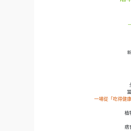
新
一場從「吃得健
植
痞