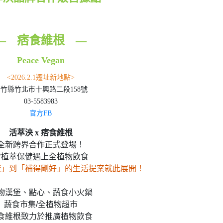
痞食維根
—
—
Peace Vegan
<2026.2.1遷址新地點>
竹縣竹北市十興路二段158號
03-5583983
官方FB
活萃泱 x 痞食維根
全新跨界合作正式登場！
當植萃保健遇上全植物飲食
康」到「補得剛好」的生活提案就此展開！
物漢堡、點心、蔬食小火鍋
蔬食市集/全植物超市
食維根致力於推廣植物飲食