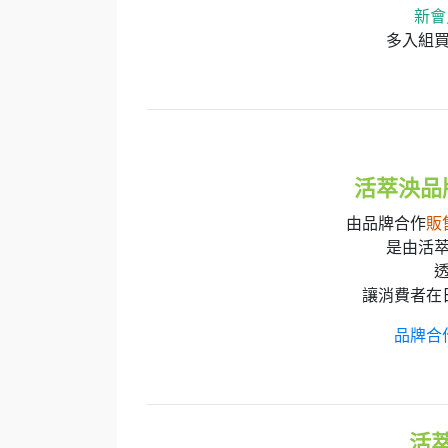
新會
多入組買
活萃泱品
由品牌合作
販
是由活
讓消費者在
品牌合
活