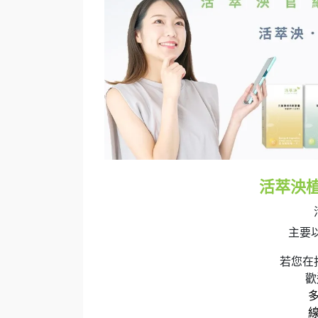
活萃泱
主要
若您在
歡