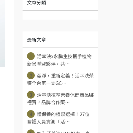
文章分類
最新文章
1
活萃泱x永騰生技攜手植物
新藥聯盟夥伴，共⋯
2
潔淨，重新定義！活萃泱榮
獲全台第一支GC⋯
3
活萃泱植萃營養保健商品哪
裡買？品牌合作販⋯
4
懂保養的植感選擇！27位
醫護人員實測「活⋯