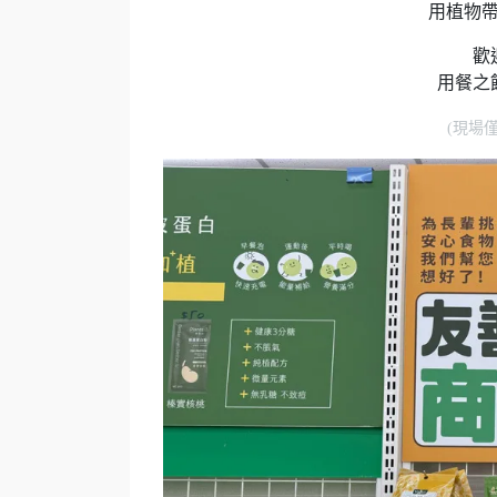
用植物
歡
用餐之
(現場