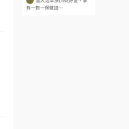
5
加入活萃泱LINE好友，享
有一對一保健諮⋯