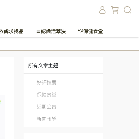
依訴求找品
≡認識活萃泱
💡保健食堂
所有文章主題
好評推薦
保健食堂
近期公告
新聞報導