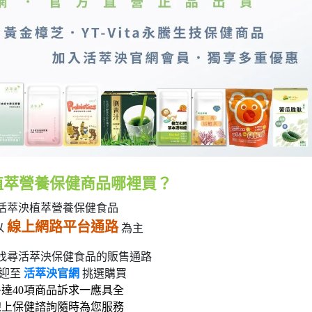
植萃營養保健商品哪裡買？
活萃泱植萃營養保健食品
線上網路平台通路
以
為主
找尋活萃泱保健食品的販售通路
迎至
活萃泱官網
挑選購買
多達40項商品訴求一應具全
線上保健諮詢隨時為您服務