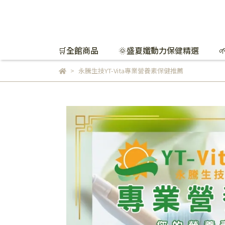
🛒全館商品
🌞盛夏孅動力保健精選
永騰生技YT-Vita專業營養素保健推薦