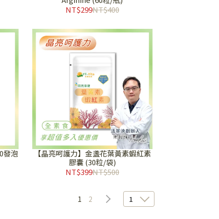
NT$299
NT$400
0發泡
【晶亮呵護力】金盞花葉黃素蝦紅素
膠囊 (30粒/袋)
NT$399
NT$500
1
2
1