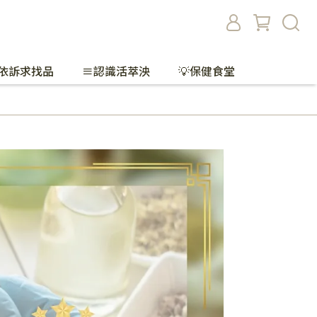
依訴求找品
≡認識活萃泱
💡保健食堂