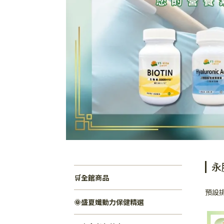
永
🛒全館商品
預設
🌞盛夏孅動力保健精選