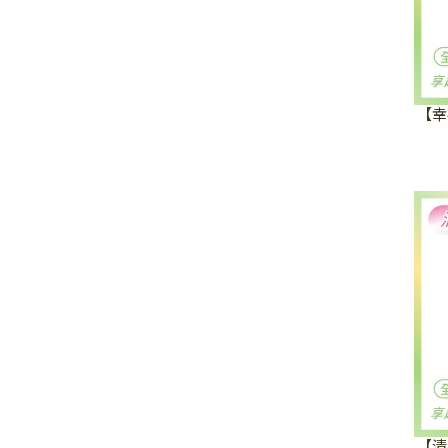
【幸
【清