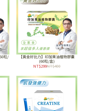
0粒/
【黃金好比力】印加果油植物膠囊
(60粒/盒)
NT$299
NT$400