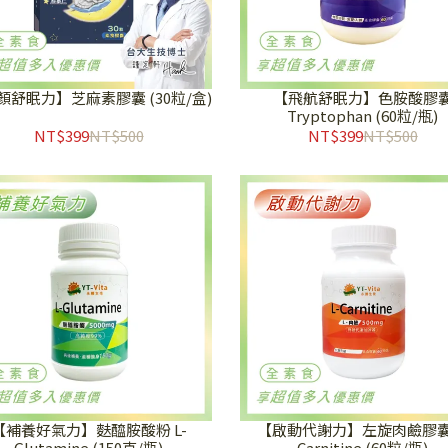
顏舒眠力】芝麻素膠囊 (30粒/盒)
【飛航舒眠力】色胺酸膠
Tryptophan (60粒/瓶)
NT$399
NT$500
NT$399
NT$500
【補養好氣力】麩醯胺酸粉 L-
【啟動代謝力】左旋肉鹼膠囊 
Glutamine (150克/瓶)
Carnitine (60粒/瓶)