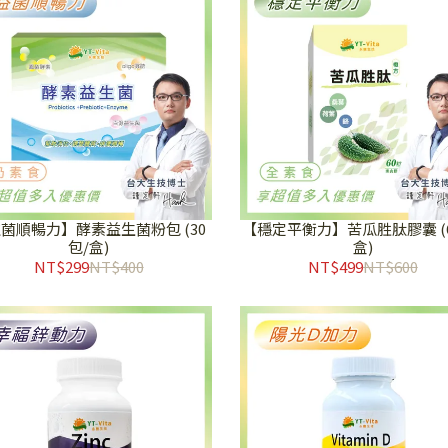
菌順暢力】酵素益生菌粉包 (30
【穩定平衡力】苦瓜胜肽膠囊 (6
包/盒)
盒)
NT$299
NT$400
NT$499
NT$600