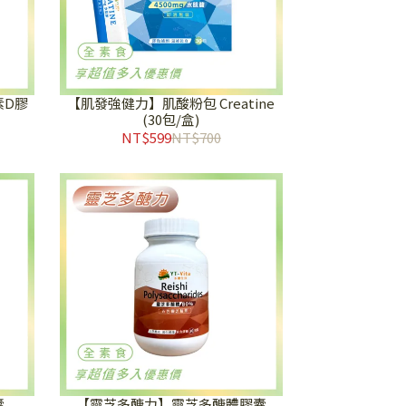
素D膠
【肌發強健力】肌酸粉包 Creatine
(30包/盒)
NT$599
NT$700
囊
【靈芝多醣力】靈芝多醣體膠囊