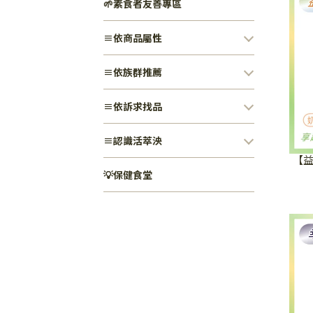
🌱素食者友善專區
≡依商品屬性
≡依族群推薦
≡依訴求找品
≡認識活萃泱
【益
💡保健食堂