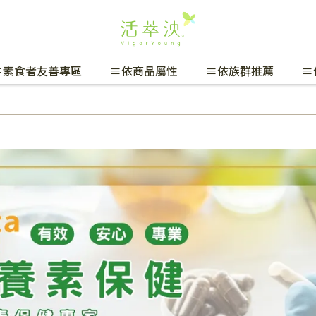
🌱素食者友善專區
≡依商品屬性
≡依族群推薦
≡