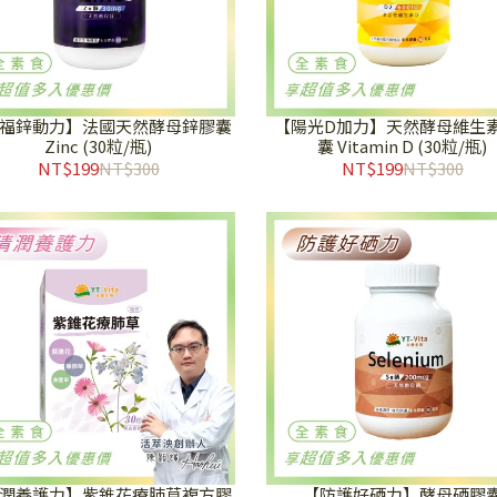
福鋅動力】法國天然酵母鋅膠囊
【陽光D加力】天然酵母維生
Zinc (30粒/瓶)
囊 Vitamin D (30粒/瓶)
NT$199
NT$300
NT$199
NT$300
潤養護力】紫錐花療肺草複方膠
【防護好硒力】酵母硒膠