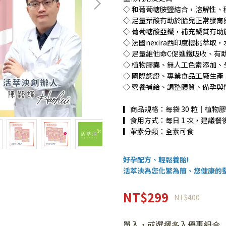
◇ 和葡萄糖胺鹽結合，溶解性、
◇ 足量葉酸有助於胎兒正常發
◇ 葡萄糖酸亞鐵，補充鐵質有
◇ 法國nexira西印度櫻桃萃
◇ 足量維他命C促進鐵吸收、有
◇ 植物膠囊、無人工色素添加、
◇ 國際認證、專業食品工廠生
◇ 營養補給、調整體質、備孕與
▎商品規格：每袋 30 粒｜植物
▎食用方式：每日 1 次，建議餐後
▎葷素分類：全素可食
好孕配方、輕鬆養胎!
活萃泱為您化繁為簡、您健康的
NT$299
NT$400
單入，或選擇多入優惠組合