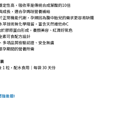
穩定性高，吸收率是傳統合成葉酸的10倍
育與成長，適合孕媽咪營養補給
助於正常機能代謝，孕婦因為腹中胎兒的需求更容易缺鐵
取，水萃技術無化學殘留，富含天然維他命C
助於膠原蛋白形成，養顏美容、紅潤好氣色
全素可食配方設計
產、多項品質檢驗認證、安全無虞
懷孕期間的營養所需
膠囊
 1 粒，配水食用｜每袋 30 天份
堅強後盾!