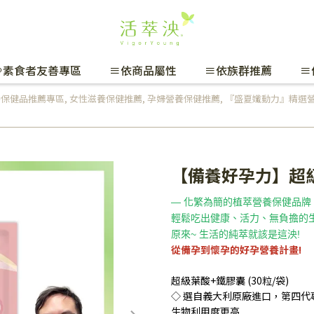
🌱素食者友善專區
≡依商品屬性
≡依族群推薦
≡
養保健品推薦專區
,
女性滋養保健推薦
,
孕婦營養保健推薦
,
『盛夏孅動力』精選
【備養好孕力】超級葉
— 化繁為簡的植萃營養保健品牌
輕鬆吃出健康、活力、無負擔的
原來~ 生活的純萃就該是這泱!
從備孕到懷孕的好孕營養計畫!
超級葉酸+鐵膠囊 (30粒/袋)
◇ 選自義大利原廠進口，第四代專利
生物利用度更高