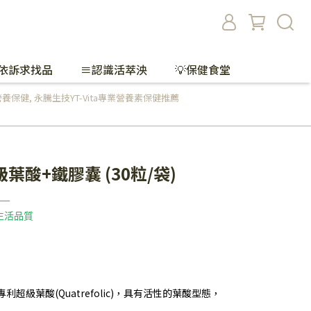
依訴求找品
≡認識活萃泱
💡保健食堂
營養保健
,
永騰生技YT-Vita專業營養素保健推薦
酸+鐵膠囊 (30粒/袋)
 —
生活品質
超級葉酸(Quatrefolic)，具有活性的葉酸型態，