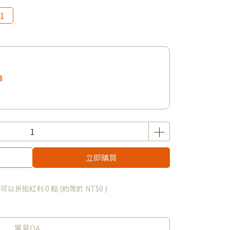
1
價
立即購買
 」可以折抵紅利
0
點 (約等於
NT$0
)
常見QA