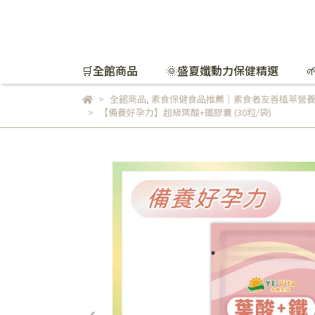
🛒全館商品
🌞盛夏孅動力保健精選
全館商品
,
素食保健食品推薦｜素食者友善植萃營
【備養好孕力】超級葉酸+鐵膠囊 (30粒/袋)