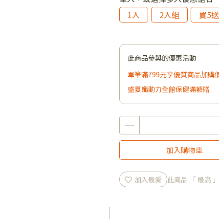
1入
2入組
買5送
此商品參與的優惠活動
單筆滿799元享優質商品加購
盛夏孅動力全館保健滿額贈
加入購物車
加入最愛
此商品 「 最高