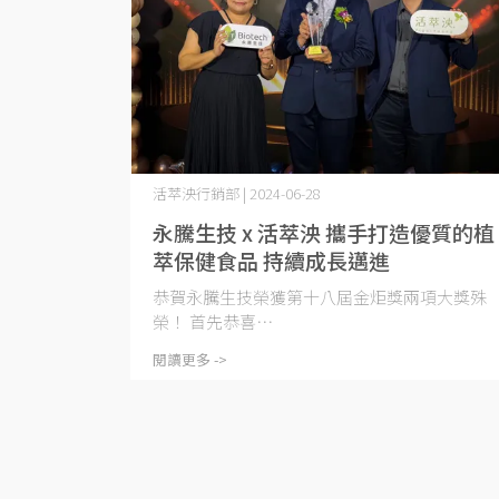
活萃泱行銷部 | 2024-06-28
永騰生技 x 活萃泱 攜手打造優質的植
萃保健食品 持續成長邁進
恭賀永騰生技榮獲第十八屆金炬獎兩項大獎殊
榮！ 首先恭喜⋯
閱讀更多 ->