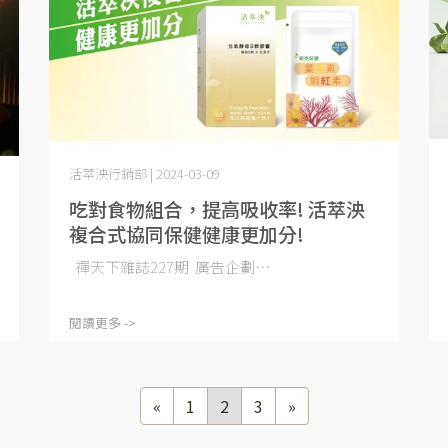
活萃泱行銷部 | 2024-03-09
吃對食物組合，提高吸收率! 活萃泱
複合式協同保健健康更加分!
禪天下雜誌227期 廣告企劃⋯
閱讀更多 ->
«
1
2
3
»