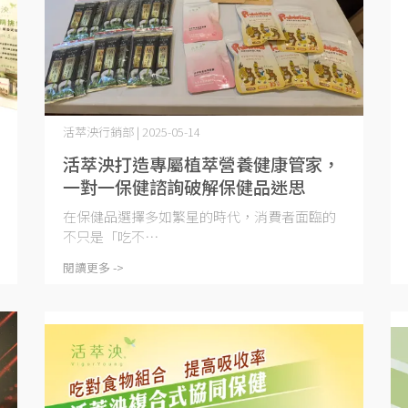
活萃泱行銷部 | 2025-05-14
活萃泱打造專屬植萃營養健康管家，
一對一保健諮詢破解保健品迷思
在保健品選擇多如繁星的時代，消費者面臨的
不只是「吃不⋯
閱讀更多 ->