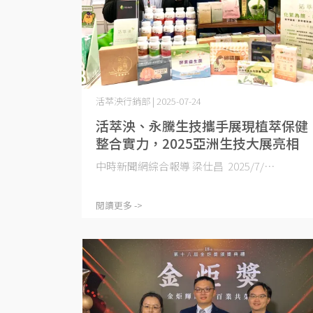
活萃泱行銷部 | 2025-07-24
活萃泱、永騰生技攜手展現植萃保健
整合實力，2025亞洲生技大展亮相
中時新聞網綜合報導 梁仕昌 2025/7/⋯
閱讀更多 ->