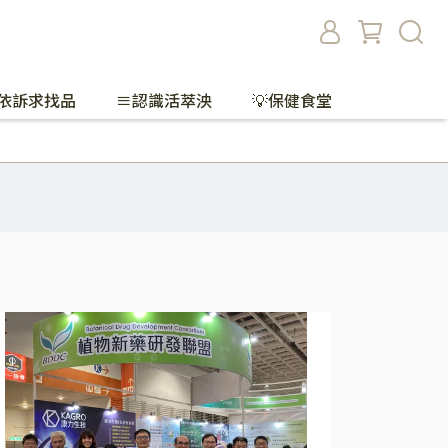
依訴求找品
≡認識活萃泱
💡保健食堂