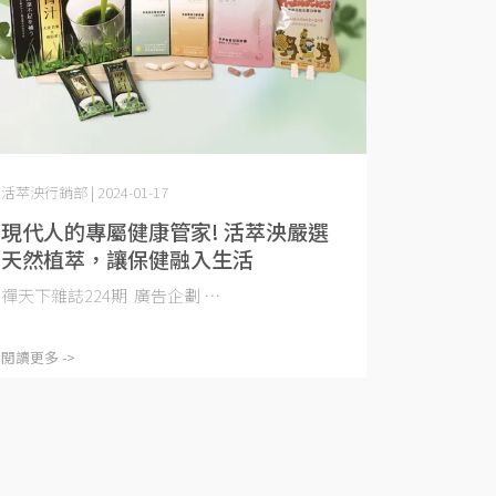
活萃泱行銷部 | 2024-01-17
現代人的專屬健康管家! 活萃泱嚴選
天然植萃，讓保健融入生活
禪天下雜誌224期 廣告企劃 ⋯
閱讀更多 ->