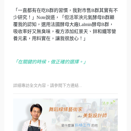
「一直都有在吃B群的習慣，我對市售B群其實有不
少研究！」Note說道，「但活萃泱元氣酵母B群顛
覆我的認知，選用法國酵母大廠Lalmin酵母B群，
吸收率好又無臭味，複方添加紅景天、鋅和鐵等營
養元素，用料實在，讓我很放心！」
「在關鍵的時候，做正確的選擇。」
詳細專訪全文內容，請參閱下方連結...