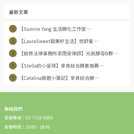
最新文章
1
【Sumire Yang 生活顯化工作室⋯
2
【LauraSweet甜美好生活】悠舒蜜⋯
3
【銳齊法律事務所梁雨安律師】元氣酵母B群⋯
4
【Stella的小星球】享食綜合酵素推薦⋯
5
【Catalina旅遊小筆記】享食綜合酵⋯
聯絡我們
客服專線：02-7724-8300
客服時間：10:00 - 18:00