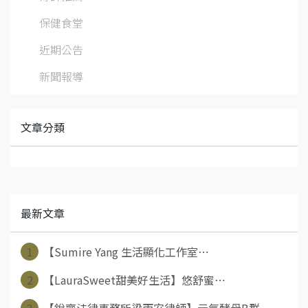
保健食堂
近期公告
新聞報導
文章分類
最新文章
1
【Sumire Yang 生活顯化工作室⋯
2
【LauraSweet甜美好生活】悠舒蜜⋯
3
【銳齊法律事務所梁雨安律師】元氣酵母B群⋯