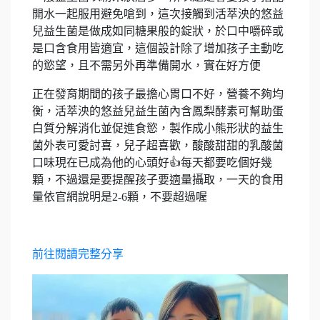
開水一起服用避免嗆到，這次接觸到活萃泱的悠益
兒益生菌是做成如同糖果般的錠狀，於口中嚼碎或
是口含食用皆適宜，這個設計除了增加孩子主動吃
的慾望，且不需另外再準備開水，實在好方便
正在發育期間的孩子最擔心胃口不好，營養不夠均
衡，活萃泱的悠益兒益生菌內含鳳梨酵素可幫助蛋
白質分解消化並促進食慾，製作成小熊形狀的益生
菌外表可愛討喜，兒子超喜歡，酸酸甜甜的乳酸菌
口味現在已成為他的心頭好👍每天都要吃個好幾
顆，不過還是要提醒孩子要適量攝取，一天的食用
量依官網說明是2-6顆，不要超過喔
前往閱讀完整分享