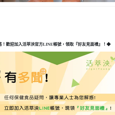
惑！歡迎加入活萃泱官方LINE帳號，領取『好友見面禮』！◆