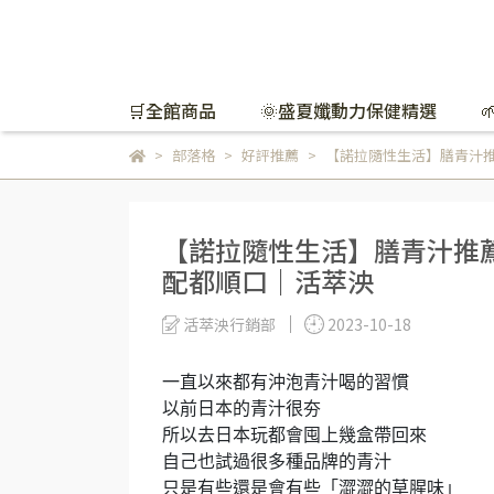
🛒全館商品
🌞盛夏孅動力保健精選
部落格
好評推薦
【諾拉隨性生活】膳青汁推
【諾拉隨性生活】膳青汁推薦
配都順口｜活萃泱
活萃泱行銷部
2023-10-18
一直以來都有沖泡青汁喝的習慣
以前日本的青汁很夯
所以去日本玩都會囤上幾盒帶回來
自己也試過很多種品牌的青汁
只是有些還是會有些「澀澀的草腥味」