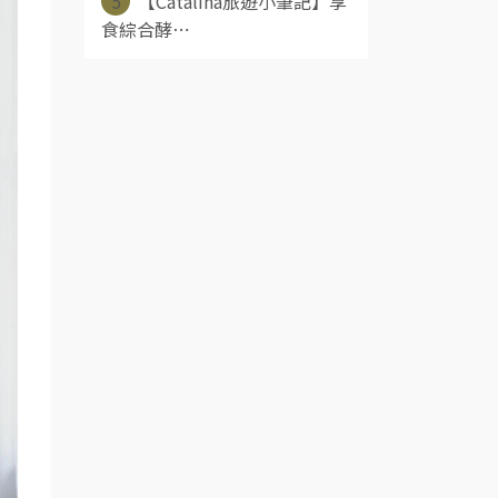
5
【Catalina旅遊小筆記】享
食綜合酵⋯