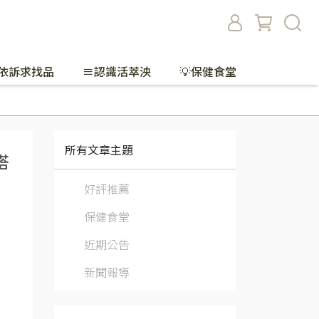
依訴求找品
≡認識活萃泱
💡保健食堂
所有文章主題
搭
好評推薦
保健食堂
近期公告
新聞報導