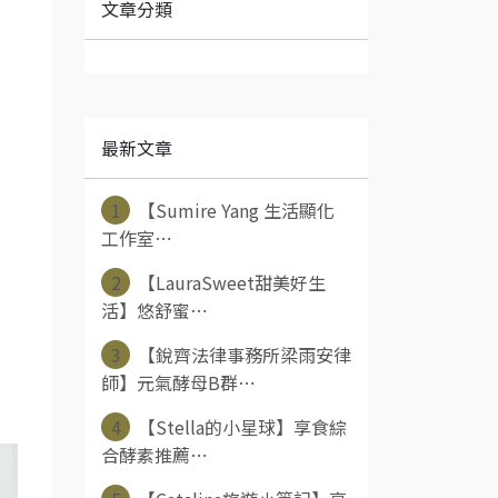
文章分類
最新文章
1
【Sumire Yang 生活顯化
工作室⋯
2
【LauraSweet甜美好生
活】悠舒蜜⋯
3
【銳齊法律事務所梁雨安律
師】元氣酵母B群⋯
4
【Stella的小星球】享食綜
合酵素推薦⋯