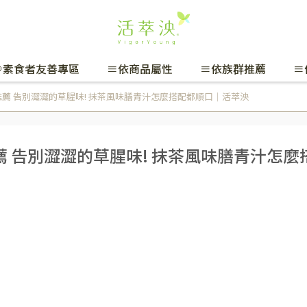
🌱素食者友善專區
≡依商品屬性
≡依族群推薦
≡
薦 告別澀澀的草腥味! 抹茶風味膳青汁怎麼搭配都順口｜活萃泱
 告別澀澀的草腥味! 抹茶風味膳青汁怎麼