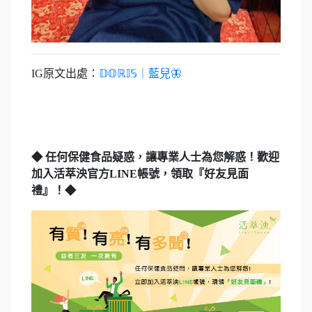
IG原文出處：
𝔻𝕆ℝ𝕀𝕊｜藍兒🦋
◆ 任何保健食品疑惑，讓專業人士為您解惑！歡迎
加入活萃泱官方LINE帳號，領取『好友見面
禮』！◆