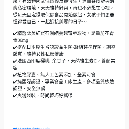
果，有效預防女性困擾反覆發生，進而養成舒適清
爽私密環境，天天維持舒爽，再也不必憋在心裡，
從每天固定攝取保健食品開始做起，女孩子們更要
懂得愛自己，一起迎接美麗的日子～
✔️精選北美紅寶石濃縮蔓越莓萃取物，足量前花青
素36mg
✔️搭配日本厚生省認證益生菌-凝結芽孢桿菌，調整
體質、維持女性私密健康
✔️法國西印度櫻桃+余甘子，天然維生素C，養顏美
容
✔️植物膠囊、無人工色素添加、全素可食
✔️擁國際認證、專業食品工廠生產、多項品質檢驗
認證、安全無虞
✔️夾鏈袋裝，時尚輕巧好攜帶