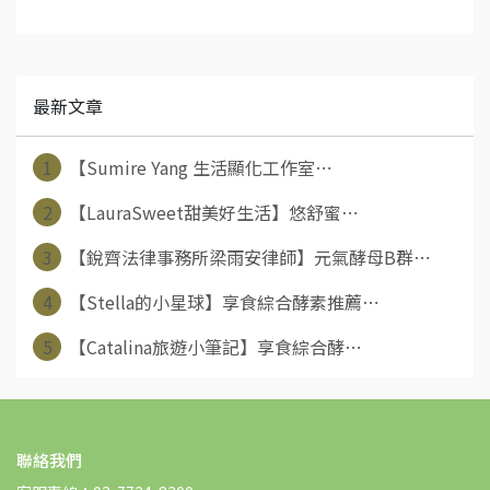
最新文章
1
【Sumire Yang 生活顯化工作室⋯
2
【LauraSweet甜美好生活】悠舒蜜⋯
3
【銳齊法律事務所梁雨安律師】元氣酵母B群⋯
4
【Stella的小星球】享食綜合酵素推薦⋯
5
【Catalina旅遊小筆記】享食綜合酵⋯
聯絡我們