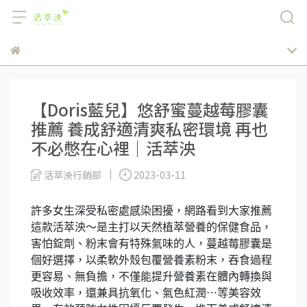
【Doris藍兒】悠舒蜜蔓越莓膠囊
推薦 養成舒適清爽私密環境 再也
不必憋在心裡｜活萃泱
活萃泱行銷部
2023-03-11
許多女生深受私密處感染困擾，網路看到大家推薦
這款活萃泱～是主打以天然植萃營養的保健食品，
害怕錠劑、粉末會有特殊氣味的人，蔓越莓膠囊是
個好選擇，以柔軟外殼包覆營養素粉末，吞食過程
更容易、無負擔，不僅能提升營養素在體內轉換與
吸收效率，還兼具抗氧化、氣色紅潤⋯等美容效