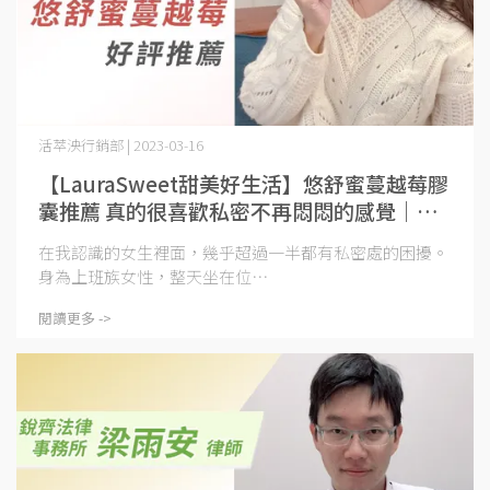
活萃泱行銷部 | 2023-03-16
【LauraSweet甜美好生活】悠舒蜜蔓越莓膠
囊推薦 真的很喜歡私密不再悶悶的感覺｜活
萃泱
在我認識的女生裡面，幾乎超過一半都有私密處的困擾。
身為上班族女性，整天坐在位⋯
閱讀更多 ->