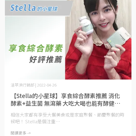
活萃泱行銷部 | 2022-04-26
【Stella的小星球】享食綜合酵素推薦 消化
酵素+益生菌 無瀉藥 大吃大喝也能有酵健康
｜活萃泱
相信大家都有享受大餐美食或是家庭聚餐、節慶聚餐的時
候吧！ Stella是個注重⋯
閱讀更多 ->