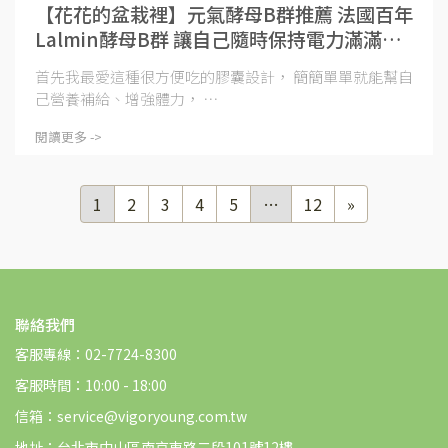
【花花的盆栽裡】元氣酵母B群推薦 法國百年
Lalmin酵母B群 讓自己隨時保持電力滿滿狀
態｜活萃泱
首先我最愛這種很方便吃的膠囊設計， 簡簡單單就能幫自
己營養補給、增強體力， ⋯
閱讀更多 ->
1
2
3
4
5
…
12
»
聯絡我們
客服專線：02-7724-8300
客服時間：10:00 - 18:00
信箱：service@vigoryoung.com.tw
地址：台北市中山區南京東路二段101號12樓