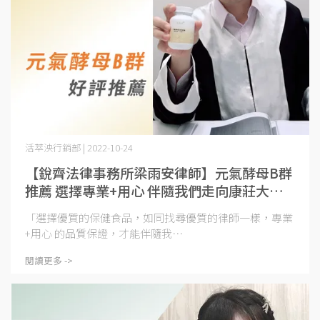
活萃泱行銷部 | 2022-10-24
【銳齊法律事務所梁雨安律師】元氣酵母B群
推薦 選擇專業+用心 伴隨我們走向康莊大道
｜活萃泱
「選擇優質的保健食品，如同找尋優質的律師一樣，專業
+用心 的品質保證，才能伴隨我⋯
閱讀更多 ->