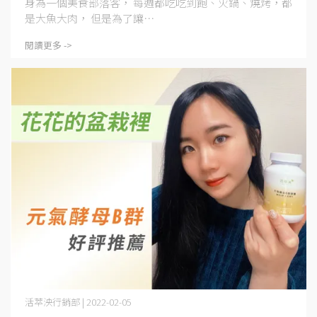
身為一個美食部落客， 每週都吃吃到飽、火鍋、燒烤，都
是大魚大肉， 但是為了讓⋯
閱讀更多 ->
活萃泱行銷部 | 2022-02-05