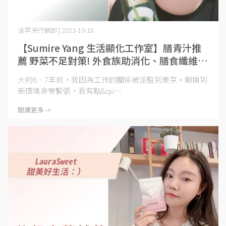
活萃泱行銷部 | 2023-10-18
【Sumire Yang 生活顯化工作室】膳青汁推
薦 野菜不足對策! 外食族助消化、膳食纖維補
充｜活萃泱
大約6、7年前，我因為工作的關係被派駐到東京。剛換到
新環境非常緊張，我有點&qu⋯
閱讀更多 ->