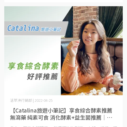
活萃泱行銷部 | 2022-04-25
【Catalina旅遊小筆記】享食綜合酵素推薦
無瀉藥 純素可食 消化酵素+益生菌推薦｜活
萃泱