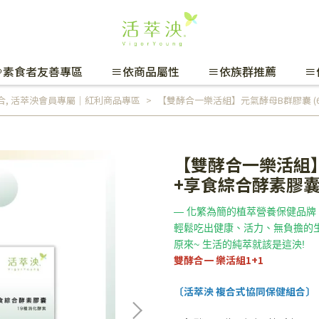
🌱素食者友善專區
≡依商品屬性
≡依族群推薦
≡
合
,
活萃泱會員專屬｜紅利商品專區
【雙酵合一樂活組】元氣酵母B群膠囊 (60粒
【雙酵合一樂活組】元
+享食綜合酵素膠囊 (
— 化繁為簡的植萃營養保健品牌
輕鬆吃出健康、活力、無負擔的
原來~ 生活的純萃就該是這泱!
雙酵合一 樂活組1+1
〔活萃泱 複合式協同保健組合〕