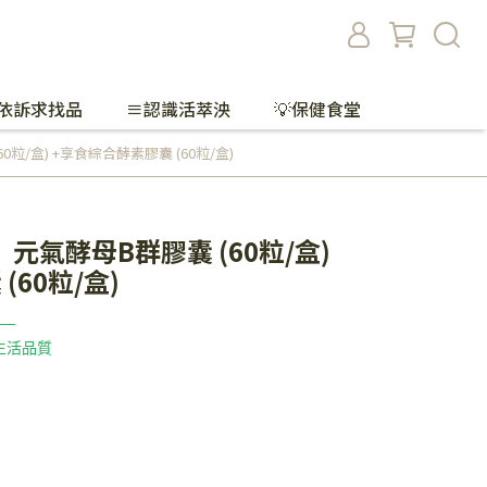
依訴求找品
≡認識活萃泱
💡保健食堂
/盒) +享食綜合酵素膠囊 (60粒/盒)
氣酵母B群膠囊 (60粒/盒)
60粒/盒)
 —
生活品質