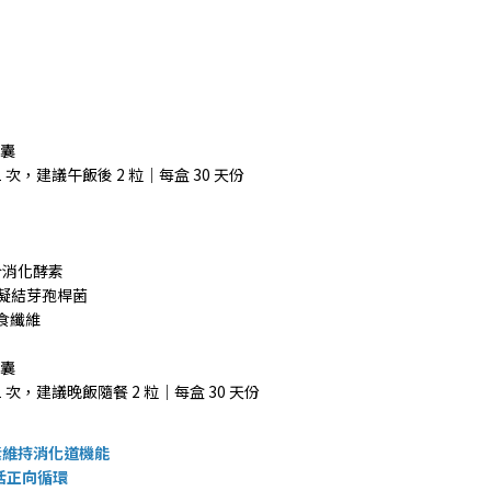
膠囊
 次，建議午飯後 2 粒｜每盒 30 天份
綜合消化酵素
專利凝結芽孢桿菌
食纖維
膠囊
 次，建議晚飯隨餐 2 粒｜每盒 30 天份
素維持消化道機能
活正向循環