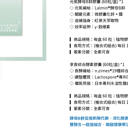
元氣酵母B群膠囊 (60粒/盒) *1
◇ 元氣補給：Lalmin®酵母B群
◇ 關鍵元素：微膠囊化鋅 + 鐵
◇ 滋補強身：紅景天萃取物
◇ 效率延伸：γ-穀維素
▎商品規格：每盒 60 粒｜植物
▎食用方式：(複合式組合) 每日 1
▎葷素分類：全素可食
享食綜合酵素膠囊 (60粒/盒) *1
◇ 食酵補給：n.zimes®19種
◇ 調整體質：Lactospore®
◇ 孅氣飛揚：日本專利水溶性膳
▎商品規格：每盒 60 粒｜植物
▎食用方式：(複合式組合) 每日 1
▎葷素分類：全素可食
酵母B群促進新陳代謝．消化酵
雙酵合一超值組合．開啟健康樂