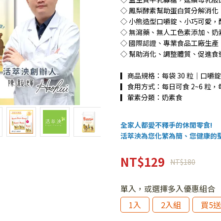
◇ 鳳梨酵素幫助蛋白質分解消化
◇ 小熊造型口嚼錠、小巧可愛
◇ 無瀉藥、無人工色素添加、奶
◇ 國際認證、專業食品工廠生
◇ 幫助消化、調整體質、促進
▎商品規格：每袋 30 粒｜口嚼錠
▎食用方式：每日可食 2~6 粒，
▎葷素分類：奶素食
全家人都愛不釋手的休閒零食!
活萃泱為您化繁為簡、您健康的
NT$129
NT$180
單入，或選擇多入優惠組合
1入
2入組
買5送