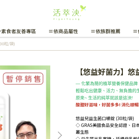
🌱素食者友善專區
≡依商品屬性
≡依族群推薦
≡
0粒/袋)
【悠益好菌力】悠益
— 化繁為簡的植萃營養保健品牌
輕鬆吃出健康、活力、無負擔的
原來~ 生活的純萃就該是這泱!
酸甜好滋味，好菌多多! 消化順暢
悠益兒益生菌口嚼錠 (30粒/袋)
◇ GRAS美國食品安全認證、
叢生態
◇ 益生質半乳寡糖，延續母乳般