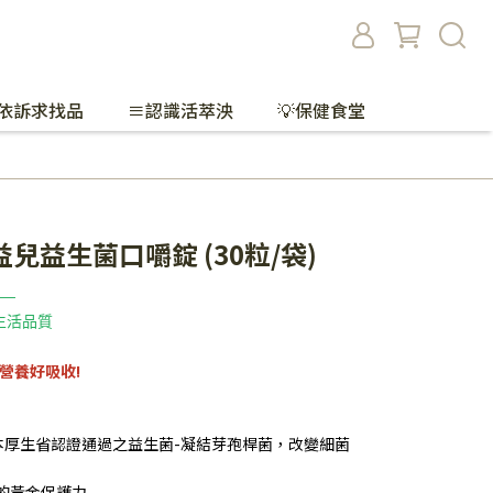
依訴求找品
≡認識活萃泱
💡保健食堂
兒益生菌口嚼錠 (30粒/袋)
 —
生活品質
營養好吸收!
日本厚生省認證通過之益生菌-凝結芽孢桿菌，改變細菌
的黃金保護力