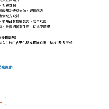
、促進食慾
，酸酸甜甜優格滋味，減糖配方
素食配方設計
產、多項品質檢驗認證、安全無虞
食慾、改變細菌叢生態、使排便順暢
(優格風味)
每次 1 粒口含至化開或直接咀嚼｜每袋 15~5 天份
堅強後盾!
1