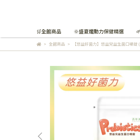
🛒全館商品
🌞盛夏孅動力保健精選
全館商品
【悠益好菌力】悠益兒益生菌口嚼錠 (3