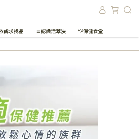
依訴求找品
≡認識活萃泱
💡保健食堂