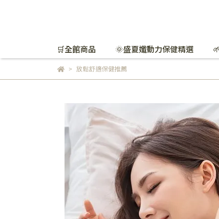
🛒全館商品
🌞盛夏孅動力保健精選
放鬆舒適保健推薦