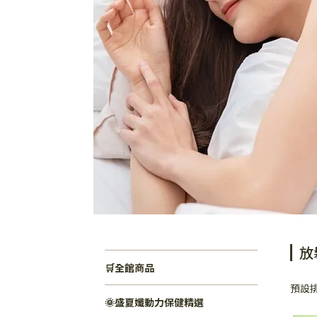
放
🛒全館商品
預設
🌞盛夏孅動力保健精選