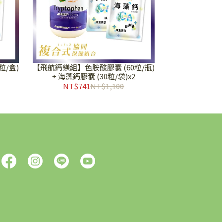
粒/盒)
【飛航鈣鎂組】色胺酸膠囊 (60粒/瓶)
+ 海藻鈣膠囊 (30粒/袋)x2
NT$741
NT$1,100