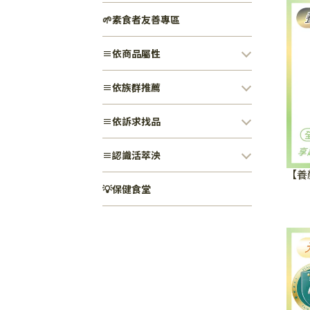
🌱素食者友善專區
≡依商品屬性
≡依族群推薦
≡依訴求找品
≡認識活萃泱
【養
💡保健食堂