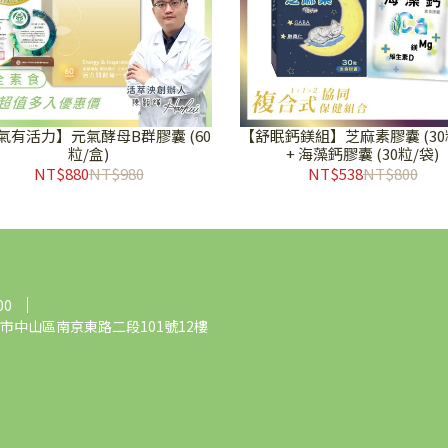
氣有活力】元氣酵母B群膠囊 (60
【舒眠鈣鎂組】芝麻素膠囊 (30
粒/盒)
+ 海藻鈣膠囊 (30粒/袋)
NT$880
NT$980
NT$538
NT$800
00
市中山區南京東路二段101號12樓