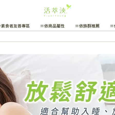
🌱素食者友善專區
≡依商品屬性
≡依族群推薦
≡