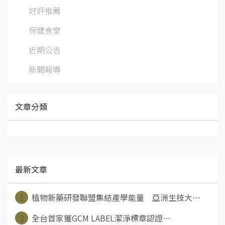
好評推薦
保健食堂
近期公告
新聞報導
文章分類
最新文章
1
植物新藥研發聯盟集結產學能量 亞洲生技大⋯
2
全台首家獲GCM LABEL潔淨標章認證⋯