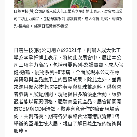
日羲生技(股)公司創辦人成大化工學系李承軒博士表示，展會展出公
司三項主力商品，包括母嬰系列-悠護寶寶、成人保健-勁鶴、寵物系
列-植樂膚。 經濟日報黃麗亭/攝影
日羲生技(股)公司創立於2021年，創辦人成大化工
學系李承軒博士表示，將於此次展會中，展出本公
司三項主力商品，包括母嬰系列-悠護寶寶、成人保
健-勁鶴、寵物系列-植樂膚，全面展現本公司在專
業研發與產品應用上的豐碩成果。除此之外，並帶
來運用獨家技術取得的黃芩與紅球薑原料，供與會
者參觀。展覽期間，現場提供多項優惠活動，讓參
觀者能以實惠價格，體驗高品質產品。展會期間開
放OEM與ODM洽談，歡迎有意合作的廠商現場洽
詢，共創商機。期待各界蒞臨台北南港展覽館1館
舉辦的亞洲生技大展，親自了解日羲生技的技術與
服務。