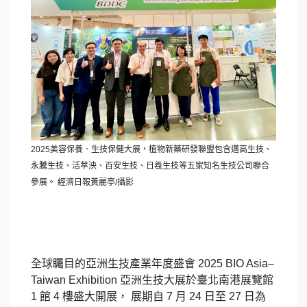
2025美容保養．生技保健大展，植物新藥研發聯盟包含邁高生技、
永騰生技、活萃泱、百安生技、日羲生技等五家知名生技公司聯合
參展。 經濟日報黃麗亭/攝影
全球矚目的亞洲生技產業年度盛會 2025 BIO Asia–
Taiwan Exhibition 亞洲生技大展於臺北南港展覽館
1 館 4 樓盛大開展， 展期自 7 月 24 日至 27 日為