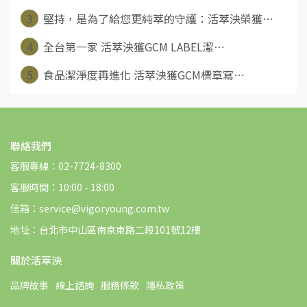
3
堅持，是為了給您更純萃的守護：活萃泱榮獲⋯
4
全台第一家 活萃泱獲GCM LABEL潔⋯
5
食品潔淨度再進化 活萃泱獲GCM標章寫⋯
聯絡我們
客服專線：02-7724-8300
客服時間：10:00 - 18:00
信箱：service@vigoryoung.com.tw
地址：台北市中山區南京東路二段101號12樓
關於活萃泱
品牌故事
線上諮詢
服務條款
隱私政策